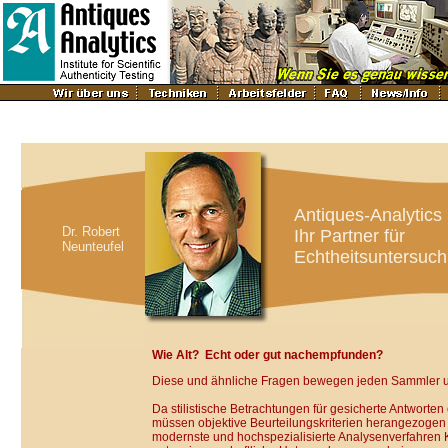
Antiques-Analytics
Dr. Robert
Ihr Partner für
Neunteufel
Echtheitsuntersuc
Wie Alt? Echt oder gut nachempfunden?
Diese und ähnliche Fragen bewegen jeden Sammler u
Da stilistische Betrachtungen für gesicherte Antworten 
müssen objektive Beurteilungskriterien herangezogen
modernste und hochspezialisierte Analysenverfahren K